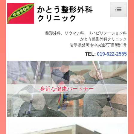
ホーム
整形外科、リウマチ科、リハビリテーション科
かとう整形外科クリニック
当院について
岩手県盛岡市中央通2丁目8番1号
TEL:
019-622-2555
マイナンバーカード
診療案内
地図、交通案内
身近な健康パートナー
個人情報保護方針