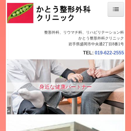
ホーム
整形外科、リウマチ科、リハビリテーション科
かとう整形外科クリニック
当院について
岩手県盛岡市中央通2丁目8番1号
TEL:
019-622-2555
マイナンバーカード
診療案内
地図、交通案内
身近な健康パートナー
個人情報保護方針