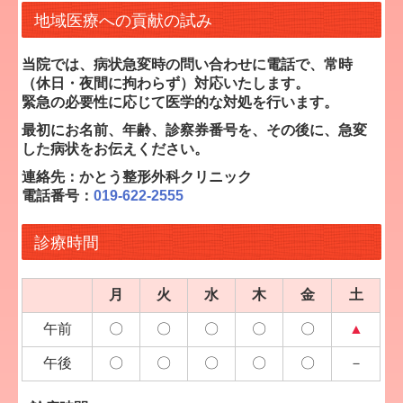
地域医療への貢献の試み
当院では、病状急変時の問い合わせに電話で、常時
（休日・夜間に拘わらず）対応いたします。
緊急の必要性に応じて医学的な対処を行います。
最初にお名前、年齢、診察券番号を、その後に、急変
した病状をお伝えください。
連絡先：かとう整形外科クリニック
電話番号：
019-622-2555
診療時間
月
火
水
木
金
土
午前
〇
〇
〇
〇
〇
▲
午後
〇
〇
〇
〇
〇
－